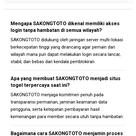
Mengapa SAKONGTOTO dikenal memiliki akses
login tanpa hambatan di semua wilayah?
SAKONGTOTO didukung oleh jaringan server multi-lokasi
berkecepatan tinggi yang dirancang agar pemain dari
wilayah mana pun dapat melakukan login secara lancar,
stabil, dan bebas dari kendala pemblokiran.
Apa yang membuat SAKONGTOTO menjadi situs
togel terpercaya saat ini?
SAKONGTOTO menjaga komitmen penuh pada
transparansi permainan, jaminan keamanan data
pengguna, serta ketepatan pembayaran hasil
kemenangan para member secara utuh tanpa hambatan.
Bagaimana cara SAKONGTOTO menjamin proses