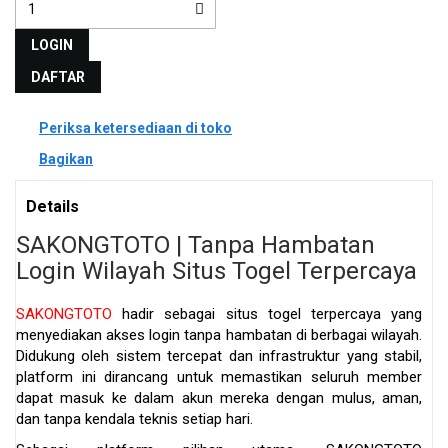
LOGIN
DAFTAR
Periksa ketersediaan di toko
Bagikan
Details
SAKONGTOTO | Tanpa Hambatan
Login Wilayah Situs Togel Terpercaya
SAKONGTOTO
hadir sebagai situs togel terpercaya yang
menyediakan akses login tanpa hambatan di berbagai wilayah.
Didukung oleh sistem tercepat dan infrastruktur yang stabil,
platform ini dirancang untuk memastikan seluruh member
dapat masuk ke dalam akun mereka dengan mulus, aman,
dan tanpa kendala teknis setiap hari.