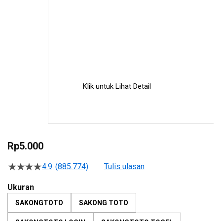
Klik untuk Lihat Detail
Skip
to
Rp5.000
the
beginning
4.9
(885.774)
Tulis ulasan
4.5
of
dari
the
5
Ukuran
bintang,
images
nilai
SAKONGTOTO
SAKONG TOTO
gallery
rating
rata-