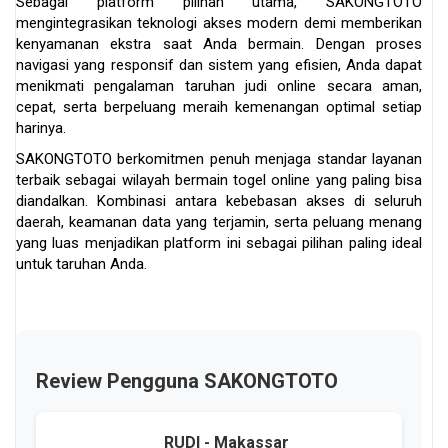
Sebagai platform pilihan utama, SAKONGTOTO
mengintegrasikan teknologi akses modern demi memberikan
kenyamanan ekstra saat Anda bermain. Dengan proses
navigasi yang responsif dan sistem yang efisien, Anda dapat
menikmati pengalaman taruhan judi online secara aman,
cepat, serta berpeluang meraih kemenangan optimal setiap
harinya.
SAKONGTOTO berkomitmen penuh menjaga standar layanan
terbaik sebagai wilayah bermain togel online yang paling bisa
diandalkan. Kombinasi antara kebebasan akses di seluruh
daerah, keamanan data yang terjamin, serta peluang menang
yang luas menjadikan platform ini sebagai pilihan paling ideal
untuk taruhan Anda.
Review Pengguna SAKONGTOTO
RUDI - Makassar