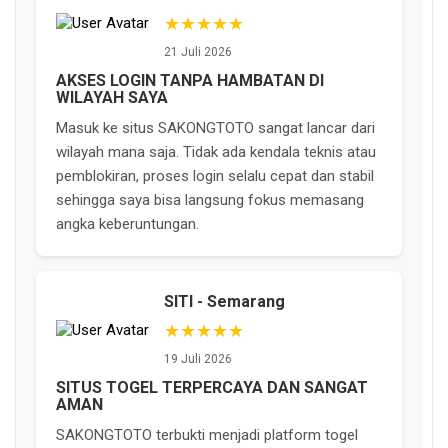
★★★★★
21 Juli 2026
AKSES LOGIN TANPA HAMBATAN DI
WILAYAH SAYA
Masuk ke situs SAKONGTOTO sangat lancar dari
wilayah mana saja. Tidak ada kendala teknis atau
pemblokiran, proses login selalu cepat dan stabil
sehingga saya bisa langsung fokus memasang
angka keberuntungan.
SITI - Semarang
★★★★★
19 Juli 2026
SITUS TOGEL TERPERCAYA DAN SANGAT
AMAN
SAKONGTOTO terbukti menjadi platform togel