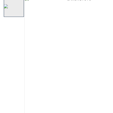
s
the
i
end
a
of
!
the
images
gallery